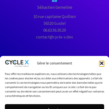
Sébastien Gemeline
10 rue capitaine Quillien
56520 Guidel
06.63.56.30.29
contact@cycle-x.dev
Gérer le consentement
Pour offrir les meilleures expériences, nous utilisons des technologies telles que
les cookies pour stocker et/ou accéder aux informations des appareils. Le fait de
consentir à ces technologies nous permettra de traiter des données telles que le
Politique de confidentialité
comportement de navigation ou les ID uniques sur ce site. Le fait de ne pas
consentir ou de retirer son consentement peut avoir un effet négatif sur certaines
Mentions légales
caractéristiques et fonctions.
Politique de cookies (UE)